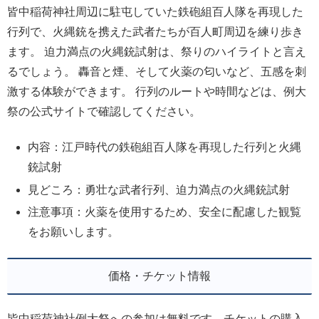
皆中稲荷神社周辺に駐屯していた鉄砲組百人隊を再現した
行列で、火縄銃を携えた武者たちが百人町周辺を練り歩き
ます。 迫力満点の火縄銃試射は、祭りのハイライトと言え
るでしょう。 轟音と煙、そして火薬の匂いなど、五感を刺
激する体験ができます。 行列のルートや時間などは、例大
祭の公式サイトで確認してください。
内容：江戸時代の鉄砲組百人隊を再現した行列と火縄
銃試射
見どころ：勇壮な武者行列、迫力満点の火縄銃試射
注意事項：火薬を使用するため、安全に配慮した観覧
をお願いします。
価格・チケット情報
皆中稲荷神社例大祭への参加は無料です。チケットの購入