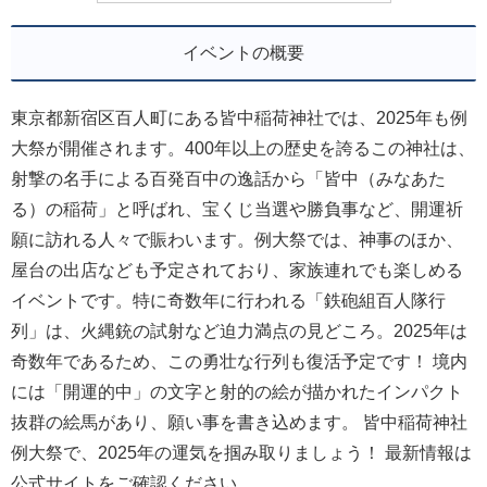
イベントの概要
東京都新宿区百人町にある皆中稲荷神社では、2025年も例
大祭が開催されます。400年以上の歴史を誇るこの神社は、
射撃の名手による百発百中の逸話から「皆中（みなあた
る）の稲荷」と呼ばれ、宝くじ当選や勝負事など、開運祈
願に訪れる人々で賑わいます。例大祭では、神事のほか、
屋台の出店なども予定されており、家族連れでも楽しめる
イベントです。特に奇数年に行われる「鉄砲組百人隊行
列」は、火縄銃の試射など迫力満点の見どころ。2025年は
奇数年であるため、この勇壮な行列も復活予定です！ 境内
には「開運的中」の文字と射的の絵が描かれたインパクト
抜群の絵馬があり、願い事を書き込めます。 皆中稲荷神社
例大祭で、2025年の運気を掴み取りましょう！ 最新情報は
公式サイトをご確認ください。