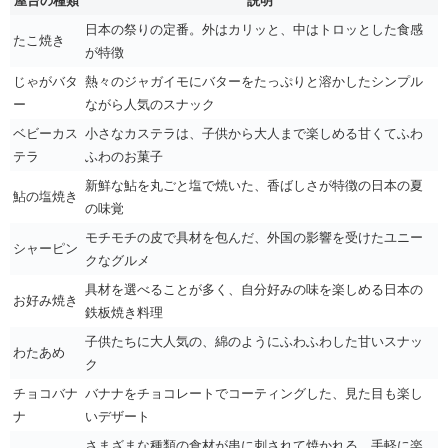
屋台の種類
説明
日本の祭りの定番。外はカリッと、中はトロッとした食感
たこ焼き
が特徴
じゃがバタ
熱々のジャガイモにバターをたっぷりと溶かしたシンプル
ー
ながら人気のスナック
ベビーカス
小さなカステラは、子供から大人まで楽しめる甘くてふわ
テラ
ふわのお菓子
新鮮な鮎を丸ごと塩で焼いた、香ばしさが特徴の日本の夏
鮎の塩焼き
の味覚
モチモチの皮で具材を包んだ、外国の影響を受けたユニー
シャーピン
クなグルメ
具材を選べることが多く、自分好みの味を楽しめる日本の
お好み焼き
鉄板焼き料理
子供たちに大人気の、綿のようにふわふわした甘いスナッ
わたあめ
ク
チョコバナ
バナナをチョコレートでコーティングした、見た目も楽し
ナ
いデザート
さまざまな種類の食材が串に刺されて焼かれる、手軽に楽