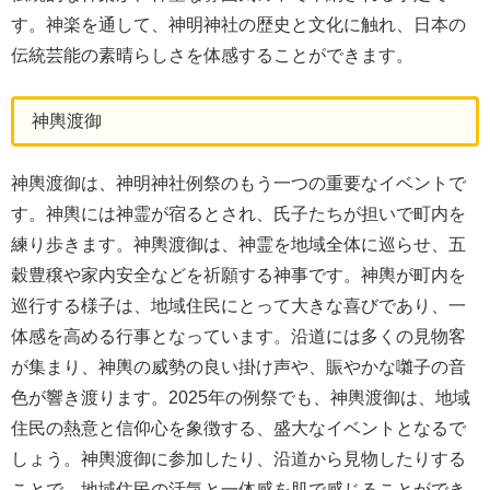
す。神楽を通して、神明神社の歴史と文化に触れ、日本の
伝統芸能の素晴らしさを体感することができます。
神輿渡御
神輿渡御は、神明神社例祭のもう一つの重要なイベントで
す。神輿には神霊が宿るとされ、氏子たちが担いで町内を
練り歩きます。神輿渡御は、神霊を地域全体に巡らせ、五
穀豊穣や家内安全などを祈願する神事です。神輿が町内を
巡行する様子は、地域住民にとって大きな喜びであり、一
体感を高める行事となっています。沿道には多くの見物客
が集まり、神輿の威勢の良い掛け声や、賑やかな囃子の音
色が響き渡ります。2025年の例祭でも、神輿渡御は、地域
住民の熱意と信仰心を象徴する、盛大なイベントとなるで
しょう。神輿渡御に参加したり、沿道から見物したりする
ことで、地域住民の活気と一体感を肌で感じることができ