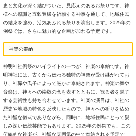
史と文化が深く結びついた、見応えのあるお祭りです。神
様への感謝と五穀豊穣を祈願する神事を通して、地域住民
の結束を強め、活気あふれる祭りを演出します。2025年の
例祭では、さらに魅力的な企画が加わる予定です。
神楽の奉納
神明神社例祭のハイライトの一つが、神楽の奉納です。神
明神社には、古くから伝わる独特の神楽が受け継がれてお
り、神職や氏子によって厳かに奉納されます。神楽の舞や
音楽は、神々への崇敬の念を表すとともに、観る者を魅了
する芸術性も持ち合わせています。神楽の演目は、神社の
歴史や地域の特色を反映したもので、神々への祈りを込め
た神聖な儀式でありながら、同時に、地域住民にとって親
しみ深い伝統芸能でもあります。2025年の例祭でも、この
伝統的な神楽が、神聖な雰囲気の中で奉納される予定で