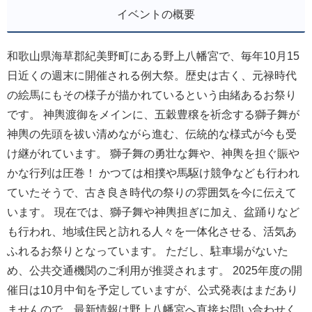
イベントの概要
和歌山県海草郡紀美野町にある野上八幡宮で、毎年10月15
日近くの週末に開催される例大祭。歴史は古く、元禄時代
の絵馬にもその様子が描かれているという由緒あるお祭り
です。 神輿渡御をメインに、五穀豊穣を祈念する獅子舞が
神輿の先頭を祓い清めながら進む、伝統的な様式が今も受
け継がれています。 獅子舞の勇壮な舞や、神輿を担ぐ賑や
かな行列は圧巻！ かつては相撲や馬駆け競争なども行われ
ていたそうで、古き良き時代の祭りの雰囲気を今に伝えて
います。 現在では、獅子舞や神輿担ぎに加え、盆踊りなど
も行われ、地域住民と訪れる人々を一体化させる、活気あ
ふれるお祭りとなっています。 ただし、駐車場がないた
め、公共交通機関のご利用が推奨されます。 2025年度の開
催日は10月中旬を予定していますが、公式発表はまだあり
ませんので、最新情報は野上八幡宮へ直接お問い合わせく