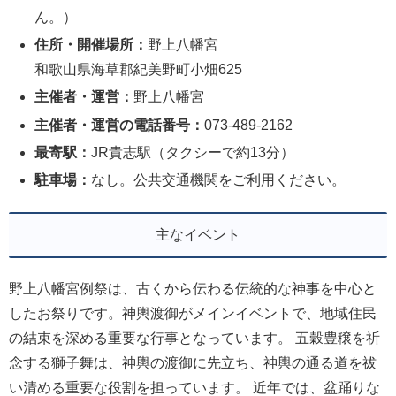
ん。）
住所・開催場所：
野上八幡宮
和歌山県海草郡紀美野町小畑625
主催者・運営：
野上八幡宮
主催者・運営の電話番号：
073-489-2162
最寄駅：
JR貴志駅（タクシーで約13分）
駐車場：
なし。公共交通機関をご利用ください。
主なイベント
野上八幡宮例祭は、古くから伝わる伝統的な神事を中心と
したお祭りです。神輿渡御がメインイベントで、地域住民
の結束を深める重要な行事となっています。 五穀豊穣を祈
念する獅子舞は、神輿の渡御に先立ち、神輿の通る道を祓
い清める重要な役割を担っています。 近年では、盆踊りな