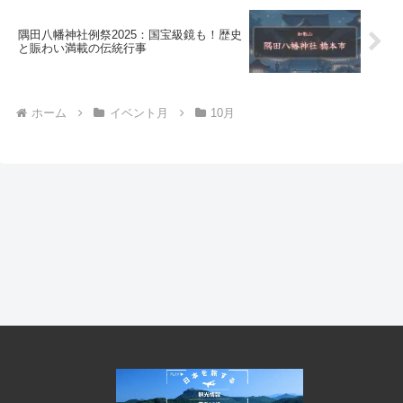
隅田八幡神社例祭2025：国宝級鏡も！歴史
と賑わい満載の伝統行事
ホーム
イベント月
10月