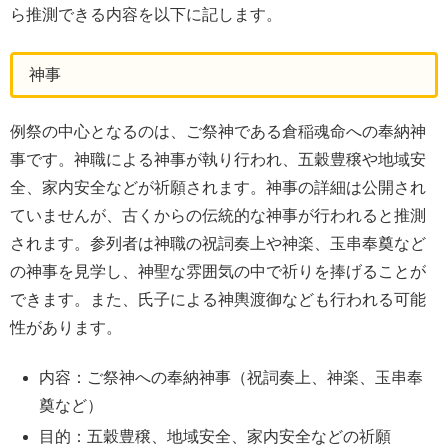
ら推測できる内容を以下に記します。
神事
例祭の中心となるのは、ご祭神である倉稲魂命への奉納神
事です。神職による神事が執り行われ、五穀豊穣や地域安
全、家内安全などが祈願されます。神事の詳細は公開され
ていませんが、古くからの伝統的な神事が行われると推測
されます。参列者は神職の祝詞奏上や神楽、玉串奉奠など
の神事を見学し、神聖な雰囲気の中で祈りを捧げることが
できます。また、氏子による神輿渡御なども行われる可能
性があります。
内容：ご祭神への奉納神事（祝詞奏上、神楽、玉串奉
奠など）
目的：五穀豊穣、地域安全、家内安全などの祈願