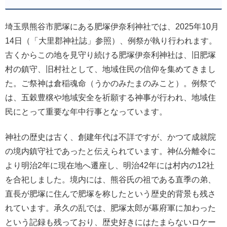
埼玉県熊谷市肥塚にある肥塚伊奈利神社では、2025年10月
14日（「大里郡神社誌」参照）、例祭が執り行われます。
古くからこの地を見守り続ける肥塚伊奈利神社は、旧肥塚
村の鎮守、旧村社として、地域住民の信仰を集めてきまし
た。ご祭神は倉稲魂命（うかのみたまのみこと）。例祭で
は、五穀豊穣や地域安全を祈願する神事が行われ、地域住
民にとって重要な年中行事となっています。
神社の歴史は古く、創建年代は不詳ですが、かつて成就院
の境内鎮守社であったと伝えられています。神仏分離令に
より明治2年に現在地へ遷座し、明治42年には村内の12社
を合祀しました。境内には、熊谷氏の祖である直季の弟、
直長が肥塚に住んで肥塚を称したという歴史的背景も残さ
れています。承久の乱では、肥塚太郎が幕府軍に加わった
という記録も残っており、歴史好きにはたまらないロケー