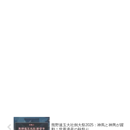
熊野速玉大社例大祭2025：神馬と神輿が躍
動！世界遺産の秋祭り