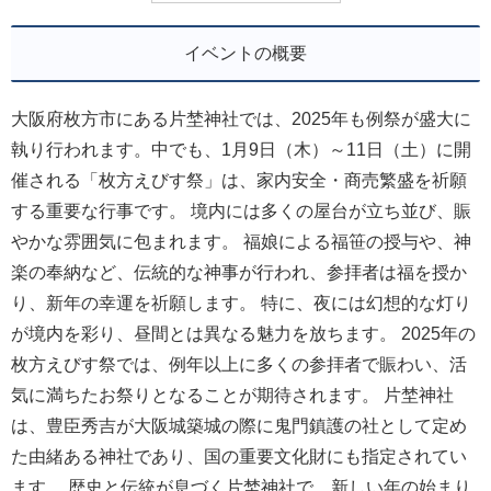
イベントの概要
大阪府枚方市にある片埜神社では、2025年も例祭が盛大に
執り行われます。中でも、1月9日（木）～11日（土）に開
催される「枚方えびす祭」は、家内安全・商売繁盛を祈願
する重要な行事です。 境内には多くの屋台が立ち並び、賑
やかな雰囲気に包まれます。 福娘による福笹の授与や、神
楽の奉納など、伝統的な神事が行われ、参拝者は福を授か
り、新年の幸運を祈願します。 特に、夜には幻想的な灯り
が境内を彩り、昼間とは異なる魅力を放ちます。 2025年の
枚方えびす祭では、例年以上に多くの参拝者で賑わい、活
気に満ちたお祭りとなることが期待されます。 片埜神社
は、豊臣秀吉が大阪城築城の際に鬼門鎮護の社として定め
た由緒ある神社であり、国の重要文化財にも指定されてい
ます。 歴史と伝統が息づく片埜神社で、新しい年の始まり