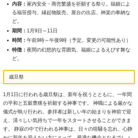
内容：
家内安全・商売繁盛を祈願する祭り。福娘によ
る福笹授与、縁起物販売、屋台の出店、神楽の奉納な
ど。
期間：
1月9日～11日
時間：
午前9時～午後9時（予定。変更の可能性あり）
特徴：
夜間の幻想的な雰囲気、福娘によるえびす舞な
ど。
歳旦祭
1月1日に行われる歳旦祭は、新年を祝うとともに、一年間
の平和と五穀豊穣を祈願する神事です。 神職による厳かな
儀式が執り行われ、参拝者は新しい年の始まりを神前で迎
え、清々しい気持ちで一年をスタートさせることができま
す。 静寂の中で行われる神事は、日々の喧騒を忘れ、心静
かに新年を迎えたい方にとって、最適な機会となるでしょ