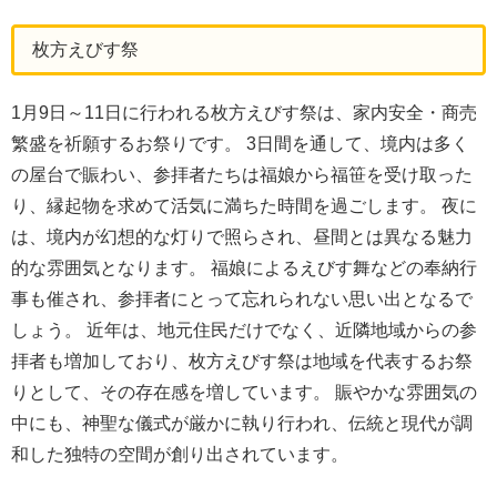
枚方えびす祭
1月9日～11日に行われる枚方えびす祭は、家内安全・商売
繁盛を祈願するお祭りです。 3日間を通して、境内は多く
の屋台で賑わい、参拝者たちは福娘から福笹を受け取った
り、縁起物を求めて活気に満ちた時間を過ごします。 夜に
は、境内が幻想的な灯りで照らされ、昼間とは異なる魅力
的な雰囲気となります。 福娘によるえびす舞などの奉納行
事も催され、参拝者にとって忘れられない思い出となるで
しょう。 近年は、地元住民だけでなく、近隣地域からの参
拝者も増加しており、枚方えびす祭は地域を代表するお祭
りとして、その存在感を増しています。 賑やかな雰囲気の
中にも、神聖な儀式が厳かに執り行われ、伝統と現代が調
和した独特の空間が創り出されています。