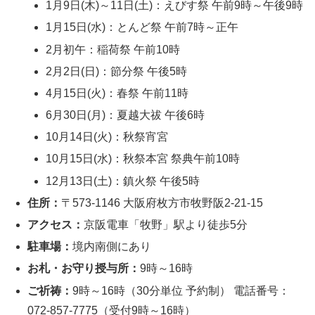
1月9日(木)～11日(土)：えびす祭 午前9時～午後9時
1月15日(水)：とんど祭 午前7時～正午
2月初午：稲荷祭 午前10時
2月2日(日)：節分祭 午後5時
4月15日(火)：春祭 午前11時
6月30日(月)：夏越大祓 午後6時
10月14日(火)：秋祭宵宮
10月15日(水)：秋祭本宮 祭典午前10時
12月13日(土)：鎮火祭 午後5時
住所：
〒573-1146 大阪府枚方市牧野阪2-21-15
アクセス：
京阪電車「牧野」駅より徒歩5分
駐車場：
境内南側にあり
お札・お守り授与所：
9時～16時
ご祈祷：
9時～16時（30分単位 予約制） 電話番号：
072-857-7775（受付9時～16時）