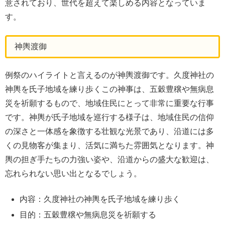
意されており、世代を超えて楽しめる内容となっていま
す。
神輿渡御
例祭のハイライトと言えるのが神輿渡御です。久度神社の
神輿を氏子地域を練り歩くこの神事は、五穀豊穣や無病息
災を祈願するもので、地域住民にとって非常に重要な行事
です。神輿が氏子地域を巡行する様子は、地域住民の信仰
の深さと一体感を象徴する壮観な光景であり、沿道には多
くの見物客が集まり、活気に満ちた雰囲気となります。神
輿の担ぎ手たちの力強い姿や、沿道からの盛大な歓迎は、
忘れられない思い出となるでしょう。
内容：久度神社の神輿を氏子地域を練り歩く
目的：五穀豊穣や無病息災を祈願する