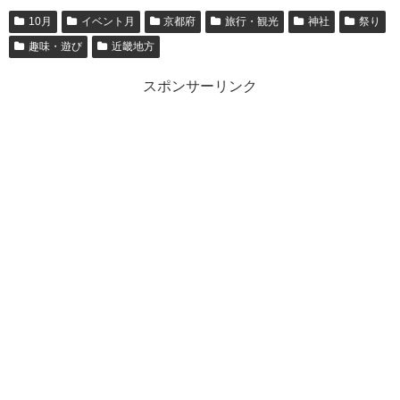
10月
イベント月
京都府
旅行・観光
神社
祭り
趣味・遊び
近畿地方
スポンサーリンク