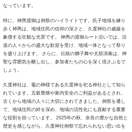
なっています。
特に、神輿渡御は例祭のハイライトです。氏子地域を練り
歩く神輿は、地域住民の信仰の深さと、久度神社の威厳を
象徴する壮観な光景です。 神輿の渡御ルート沿いでは、沿
道の人々からの盛大な歓迎を受け、地域一体となって祭り
を盛り上げます。 さらに、伝統の獅子舞や太鼓演奏は、神
聖な雰囲気を醸し出し、参加者たちの心を深く揺さぶるで
しょう。
久度神社は、竈の神様である久度神を祀る神社として知ら
れています。五穀豊穣や家内安全のご利益があるとされ、
古くから地域の人々に大切にされてきました。例祭を通し
て、地域住民の絆を深め、地域の活性化にも貢献する重要
な役割を担っています。 2025年の秋、奈良の豊かな自然と
歴史を感じながら、久度神社例祭で忘れられない思い出を