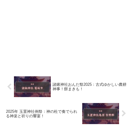
諸鍬神社おんだ祭2025：古式ゆかしい農耕
神事！餅まきも！
2025年 玉置神社例祭：神の杜で奏でられ
る神楽と祈りの響宴！