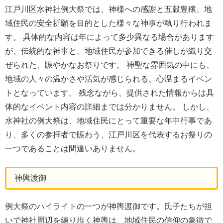
江戸川区水神社例大祭では、神様への感謝と五穀豊穣、地
域住民の安全祈願を目的とした様々な神事が執り行われま
す。 具体的な内容は年によって多少異なる場合があります
が、伝統的な神事と、地域住民が参加できる催しが織り交
ぜられた、賑やかなお祭りです。 神聖な雰囲気の中にも、
地域の人々の温かさや活気が感じられる、心温まるイベン
トとなっています。 残念ながら、提供された情報からは具
体的なイベント内容の詳細までは分かりません。 しかし、
水神社の例大祭は、地域住民にとって重要な年中行事であ
り、多くの参拝者で賑わう、江戸川区を代表するお祭りの
一つであることは間違いありません。
神輿渡御
例大祭のハイライトの一つが神輿渡御です。氏子たちが担
いで神社周辺を練り歩く神輿は、地域住民の信仰の象徴で