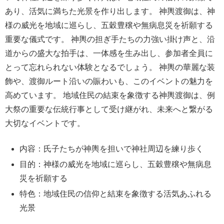
あり、活気に満ちた光景を作り出します。 神輿渡御は、神
様の威光を地域に巡らし、五穀豊穣や無病息災を祈願する
重要な儀式です。 神輿の担ぎ手たちの力強い掛け声と、沿
道からの盛大な拍手は、一体感を生み出し、参加者全員に
とって忘れられない体験となるでしょう。 神輿の華麗な装
飾や、渡御ルート沿いの賑わいも、このイベントの魅力を
高めています。 地域住民の結束を象徴する神輿渡御は、例
大祭の重要な伝統行事として受け継がれ、未来へと繋がる
大切なイベントです。
内容：氏子たちが神輿を担いで神社周辺を練り歩く
目的：神様の威光を地域に巡らし、五穀豊穣や無病息
災を祈願する
特色：地域住民の信仰と結束を象徴する活気あふれる
光景