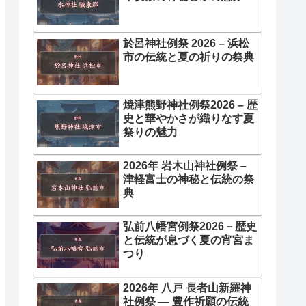
於呂神社例祭 2026 – 浜松
市の伝統と夏の祈りの祭典
焼津熊野神社例祭2026 – 歴
史と華やかさが織りなす夏
祭りの魅力
2026年 岩木山神社例祭 –
津軽富士の神秘と伝統の祭
典
弘前八幡宮例祭2026－歴史
と伝統が息づく夏の宵宮ま
つり
2026年 八戸 長者山新羅神
社例祭 ― 豊作祈願の伝統