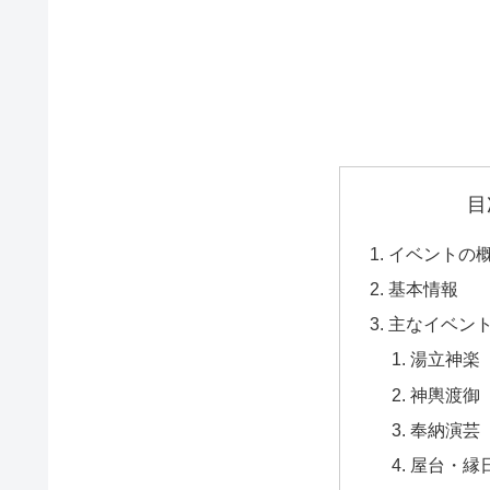
目
イベントの
基本情報
主なイベン
湯立神楽（
神輿渡御（
奉納演芸（
屋台・縁日