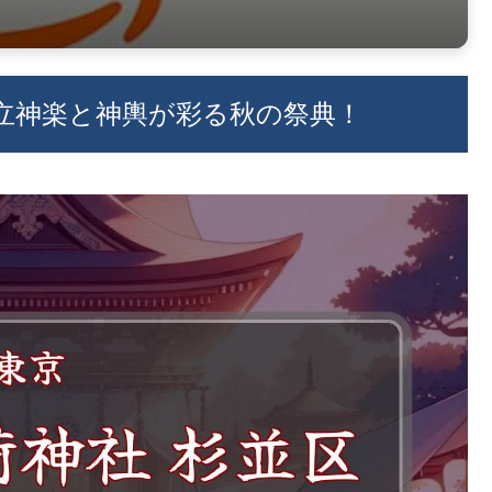
湯立神楽と神輿が彩る秋の祭典！