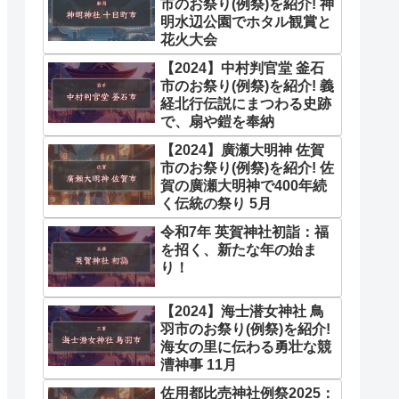
市のお祭り(例祭)を紹介! 神
明水辺公園でホタル観賞と
花火大会
【2024】中村判官堂 釜石
市のお祭り(例祭)を紹介! 義
経北行伝説にまつわる史跡
で、扇や鎧を奉納
【2024】廣瀬大明神 佐賀
市のお祭り(例祭)を紹介! 佐
賀の廣瀬大明神で400年続
く伝統の祭り 5月
令和7年 英賀神社初詣：福
を招く、新たな年の始ま
り！
【2024】海士潜女神社 鳥
羽市のお祭り(例祭)を紹介!
海女の里に伝わる勇壮な競
漕神事 11月
佐用都比売神社例祭2025：