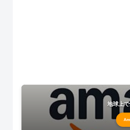
地球上で
Am