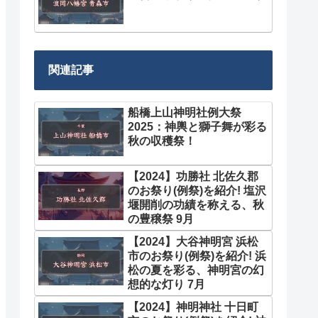
関連記事
船橋上山神明社例大祭
2025：神輿と獅子舞が彩る
秋の収穫祭！
【2024】功勝社 北佐久郡
のお祭り(例祭)を紹介! 塩沢
堰開削の功績を称える、秋
の豊穣祭 9月
【2024】大谷神明宮 浜松
市のお祭り(例祭)を紹介! 浜
松の夏を彩る、神明宮の幻
想的な灯り 7月
【2024】神明神社 十日町