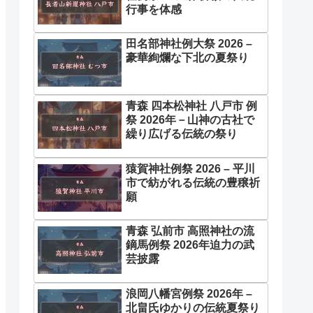
行事を体感
田名部神社例大祭 2026 –
豪華絢爛な下北の夏祭り
青森 四本松神社 八戸市 例
祭 2026年－山神の古社で
繰り広げる伝統の祭り
猿賀神社例祭 2026 – 平川
市で紡がれる伝統の豊穣祈
願
青森 弘前市 高照神社の流
鏑馬例祭 2026年迫力の武
芸披露
浪岡八幡宮例祭 2026年 –
北畠氏ゆかりの伝統夏祭り