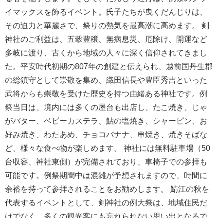
イマックスを飾るイベント。氏子たちが曳くだんじりは、
その迫力と華麗さで、祭りの熱気を最高潮に高めます。 剣
神社のご利益は、五穀豊穣、無病息災、厄除け、開運など
多岐に渡り、古くから地域の人々に深く信仰されてきまし
た。平安時代初期の807年の創建と伝えられ、越前国丹生郡
の総鎮守として崇敬を集め、織田信長や豊臣秀吉といった
武将からも崇敬を受けた歴史を持つ由緒ある神社です。例
祭当日は、境内には多くの屋台も出店し、たこ焼き、じゃ
がバター、ベビーカステラ、鮎の塩焼き、シャーピン、お
好み焼き、わたあめ、チョコバナナ、串焼き、焼きそばな
ど、様々な食べ物が楽しめます。 神社には無料駐車場（50
台収容、神社東側）が完備されており、車椅子での参拝も
可能です。例祭期間中は混雑が予想されますので、時間に
余裕を持って参拝されることをお勧めします。 鯖江の秋を
代表するイベントとして、剣神社の例大祭は、地域住民だ
けでなく、多くの観光客にも忘れられない思い出となるで