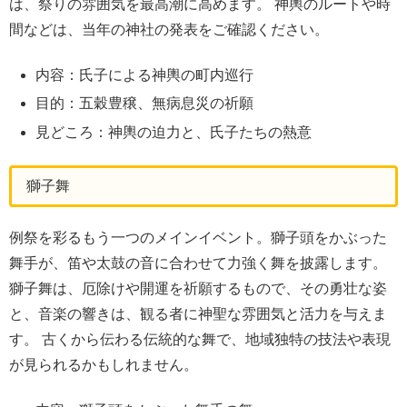
は、祭りの雰囲気を最高潮に高めます。 神輿のルートや時
間などは、当年の神社の発表をご確認ください。
内容：氏子による神輿の町内巡行
目的：五穀豊穣、無病息災の祈願
見どころ：神輿の迫力と、氏子たちの熱意
獅子舞
例祭を彩るもう一つのメインイベント。獅子頭をかぶった
舞手が、笛や太鼓の音に合わせて力強く舞を披露します。
獅子舞は、厄除けや開運を祈願するもので、その勇壮な姿
と、音楽の響きは、観る者に神聖な雰囲気と活力を与えま
す。 古くから伝わる伝統的な舞で、地域独特の技法や表現
が見られるかもしれません。