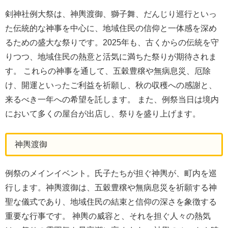
剣神社例大祭は、神輿渡御、獅子舞、だんじり巡行といっ
た伝統的な神事を中心に、地域住民の信仰と一体感を深め
るための盛大な祭りです。2025年も、古くからの伝統を守
りつつ、地域住民の熱意と活気に満ちた祭りが期待されま
す。 これらの神事を通して、五穀豊穣や無病息災、厄除
け、開運といったご利益を祈願し、秋の収穫への感謝と、
来るべき一年への希望を託します。 また、例祭当日は境内
において多くの屋台が出店し、祭りを盛り上げます。
神輿渡御
例祭のメインイベント。氏子たちが担ぐ神輿が、町内を巡
行します。神輿渡御は、五穀豊穣や無病息災を祈願する神
聖な儀式であり、地域住民の結束と信仰の深さを象徴する
重要な行事です。 神輿の威容と、それを担ぐ人々の熱気