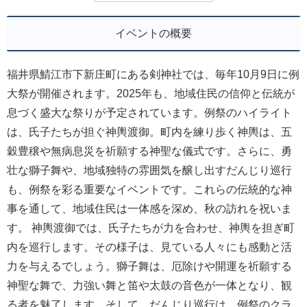
イベントの概要
福井県鯖江市下新庄町にある剣神社では、毎年10月9日に例
大祭が開催されます。2025年も、地域住民の信仰と伝統が
息づく盛大な祭りが予定されています。例祭のハイライト
は、氏子たちが担ぐ神輿渡御。町内を練り歩く神輿は、五
穀豊穣や無病息災を祈願する神聖な儀式です。さらに、勇
壮な獅子舞や、地域独特の雰囲気を醸し出すだんじり巡行
も、例祭を彩る重要なイベントです。これらの伝統的な神
事を通して、地域住民は一体感を深め、秋の訪れを祝いま
す。 神輿渡御では、氏子たちが力を合わせ、神輿を担ぎ町
内を巡行します。その様子は、見ている人々にも感動と活
力を与えるでしょう。獅子舞は、厄除けや開運を祈願する
神聖な舞で、力強い舞と笛や太鼓の音色が一体となり、観
る者を魅了します。そして、だんじり巡行は、例祭のクラ