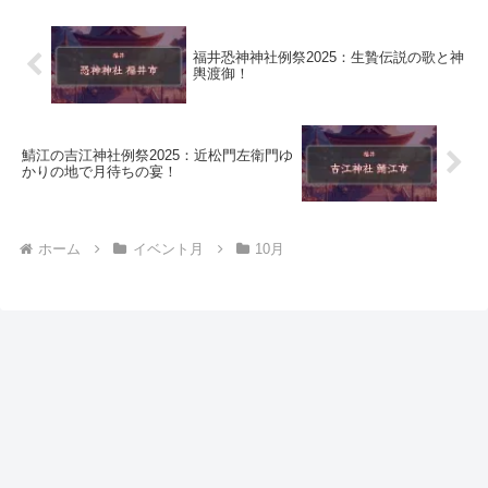
福井恐神神社例祭2025：生贄伝説の歌と神
輿渡御！
鯖江の吉江神社例祭2025：近松門左衛門ゆ
かりの地で月待ちの宴！
ホーム
イベント月
10月