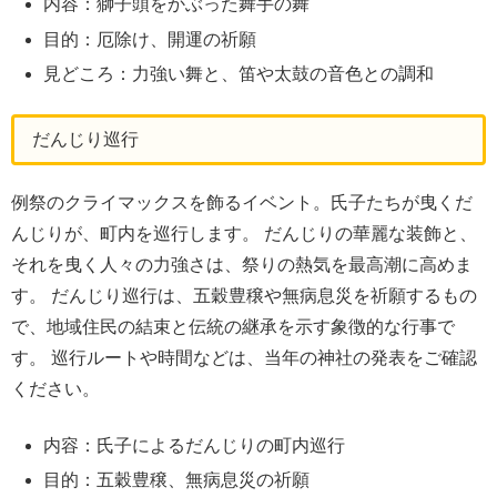
内容：獅子頭をかぶった舞手の舞
目的：厄除け、開運の祈願
見どころ：力強い舞と、笛や太鼓の音色との調和
だんじり巡行
例祭のクライマックスを飾るイベント。氏子たちが曳くだ
んじりが、町内を巡行します。 だんじりの華麗な装飾と、
それを曳く人々の力強さは、祭りの熱気を最高潮に高めま
す。 だんじり巡行は、五穀豊穣や無病息災を祈願するもの
で、地域住民の結束と伝統の継承を示す象徴的な行事で
す。 巡行ルートや時間などは、当年の神社の発表をご確認
ください。
内容：氏子によるだんじりの町内巡行
目的：五穀豊穣、無病息災の祈願