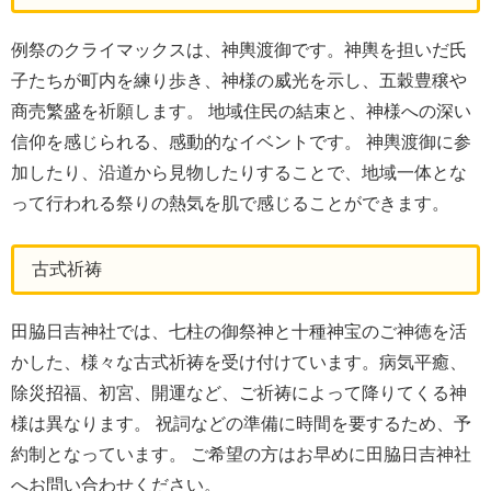
例祭のクライマックスは、神輿渡御です。神輿を担いだ氏
子たちが町内を練り歩き、神様の威光を示し、五穀豊穣や
商売繁盛を祈願します。 地域住民の結束と、神様への深い
信仰を感じられる、感動的なイベントです。 神輿渡御に参
加したり、沿道から見物したりすることで、地域一体とな
って行われる祭りの熱気を肌で感じることができます。
古式祈祷
田脇日吉神社では、七柱の御祭神と十種神宝のご神徳を活
かした、様々な古式祈祷を受け付けています。病気平癒、
除災招福、初宮、開運など、ご祈祷によって降りてくる神
様は異なります。 祝詞などの準備に時間を要するため、予
約制となっています。 ご希望の方はお早めに田脇日吉神社
へお問い合わせください。