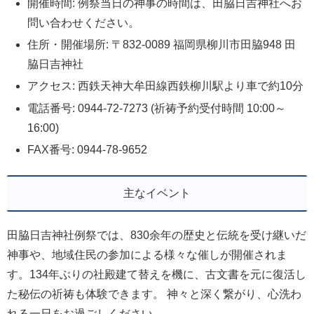
開催時間: 例祭当日の神事の時間は、田脇日吉神社へお
問い合わせください。
住所・開催場所: 〒832-0089 福岡県柳川市田脇948 田
脇日吉神社
アクセス: 西鉄天神大牟田線西鉄柳川駅より車で約10分
電話番号: 0944-72-7273 (祈祷予約受付時間 10:00～
16:00)
FAX番号: 0944-78-9652
主なイベント
田脇日吉神社例祭では、830余年の歴史と伝統を受け継いだ
神事や、地域住民の参加による様々な催しが開催されま
す。134年ぶりの社殿建て替えを機に、古文書を元に復活し
た秘伝の祈祷も体験できます。 神々と深く繋がり、心洗わ
れる一日をお過ごしください。