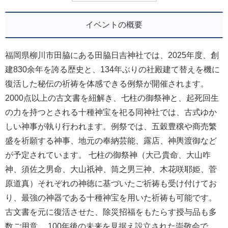
イベントの概要
福岡県柳川市田脇にある田脇日吉神社では、2025年度、創
建830余年を誇る歴史と、134年ぶりの社殿建て替えを機に
復活した秘伝の祈祷を体感できる例祭が開催されます。
2000点以上の古文書を紐解き、七柱の御祭神と、起死回生
の力を持つとされる十種神宝を祀る同神社では、古式ゆか
しい神事が執り行われます。例祭では、五穀豊穣や商売繁
盛を祈願する神事、地元の奉納芸能、露店、神輿渡御など
が予定されています。 七柱の御祭神（大己貴命、大山咋
神、須佐之男命、大山祇神、筒之男三神、木花咲耶姫、菅
原道真）それぞれの神徳に基づいたご祈祷も受け付けてお
り、最強の神器である十種神宝を用いた祈祷も可能です。
古文書を元に復活させた、除災招福をもたらす授与品も多
数ご用意。 100年後の未来を見据え設立された崇敬会で