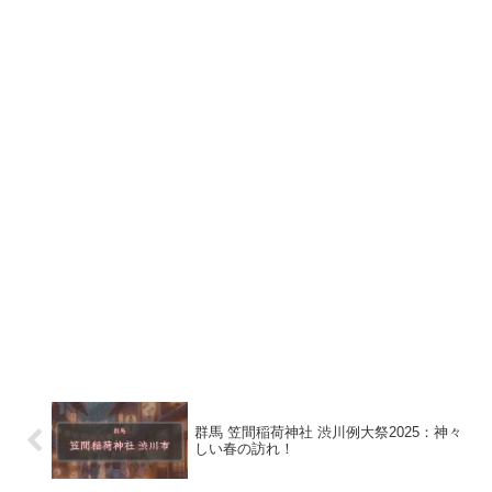
群馬 笠間稲荷神社 渋川例大祭2025：神々
しい春の訪れ！