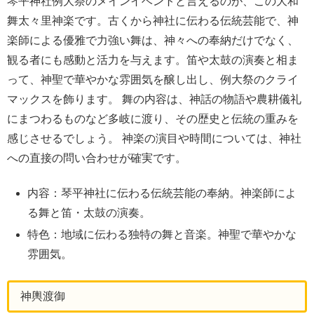
琴平神社例大祭のメインイベントと言えるのが、この大和
舞太々里神楽です。古くから神社に伝わる伝統芸能で、神
楽師による優雅で力強い舞は、神々への奉納だけでなく、
観る者にも感動と活力を与えます。笛や太鼓の演奏と相ま
って、神聖で華やかな雰囲気を醸し出し、例大祭のクライ
マックスを飾ります。 舞の内容は、神話の物語や農耕儀礼
にまつわるものなど多岐に渡り、その歴史と伝統の重みを
感じさせるでしょう。 神楽の演目や時間については、神社
への直接の問い合わせが確実です。
内容：琴平神社に伝わる伝統芸能の奉納。神楽師によ
る舞と笛・太鼓の演奏。
特色：地域に伝わる独特の舞と音楽。神聖で華やかな
雰囲気。
神輿渡御