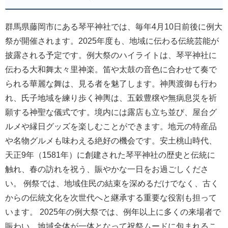
群馬県藤岡市にある琴平神社では、毎年4月10日前後に例大
祭が開催されます。2025年度も、地域に伝わる伝統芸能が
披露される予定です。例大祭のハイライトは、琴平神社に
伝わる大和舞太々里神楽。笛や太鼓の音色に合わせて奏で
られる華麗な舞は、見る者を魅了します。神輿渡御も行わ
れ、氏子地域を練り歩く神輿は、五穀豊穣や無病息災を祈
願する神聖な儀式です。境内には露店も立ち並び、屋台グ
ルメや縁日グッズを楽しむことができます。地元の特産品
や名物グルメも味わえる絶好の機会です。安土桃山時代、
天正9年（1581年）に創建された琴平神社の歴史と伝統に
触れ、春の訪れを祝う、賑やかな一日をお過ごしくださ
い。 例祭では、地域住民の結束を深めるだけでなく、古く
からの伝統文化を次世代へと継承する重要な役割も担って
います。 2025年の例大祭では、例年以上に多くの来場者で
賑わい、地域全体が一体となって祝祭ムードに包まれるこ