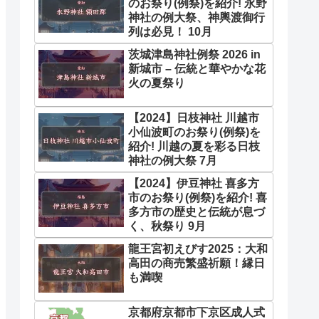
のお祭り(例祭)を紹介! 永野
神社の例大祭、神輿渡御行
列は必見！ 10月
茨城津島神社例祭 2026 in
新城市 – 伝統と華やかな花
火の夏祭り
【2024】日枝神社 川越市
小仙波町のお祭り(例祭)を
紹介! 川越の夏を彩る日枝
神社の例大祭 7月
【2024】伊豆神社 喜多方
市のお祭り(例祭)を紹介! 喜
多方市の歴史と伝統が息づ
く、秋祭り 9月
龍王宮初えびす2025：大和
高田の商売繁盛祈願！縁日
も満喫
京都府京都市下京区成人式