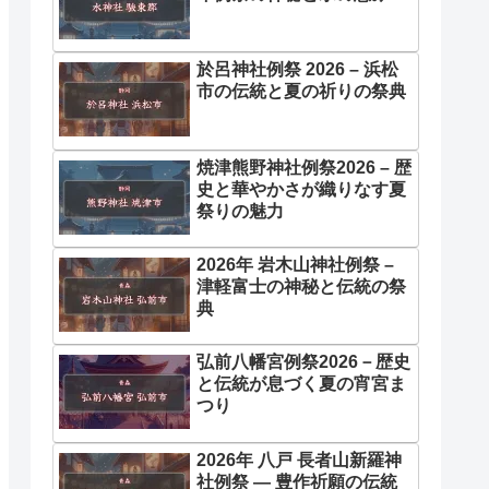
於呂神社例祭 2026 – 浜松
市の伝統と夏の祈りの祭典
焼津熊野神社例祭2026 – 歴
史と華やかさが織りなす夏
祭りの魅力
2026年 岩木山神社例祭 –
津軽富士の神秘と伝統の祭
典
弘前八幡宮例祭2026－歴史
と伝統が息づく夏の宵宮ま
つり
2026年 八戸 長者山新羅神
社例祭 ― 豊作祈願の伝統