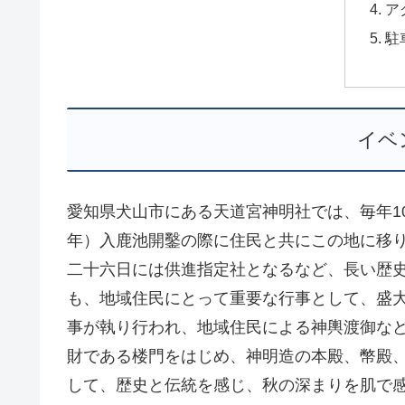
ア
駐
イベ
愛知県犬山市にある天道宮神明社では、毎年10
年）入鹿池開鑿の際に住民と共にこの地に移
二十六日には供進指定社となるなど、長い歴史
も、地域住民にとって重要な行事として、盛大
事が執り行われ、地域住民による神輿渡御など
財である楼門をはじめ、神明造の本殿、幣殿
して、歴史と伝統を感じ、秋の深まりを肌で感