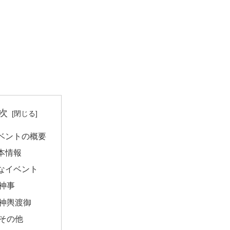
次
ベントの概要
本情報
なイベント
神事
神輿渡御
その他