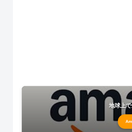
地球上で
Am