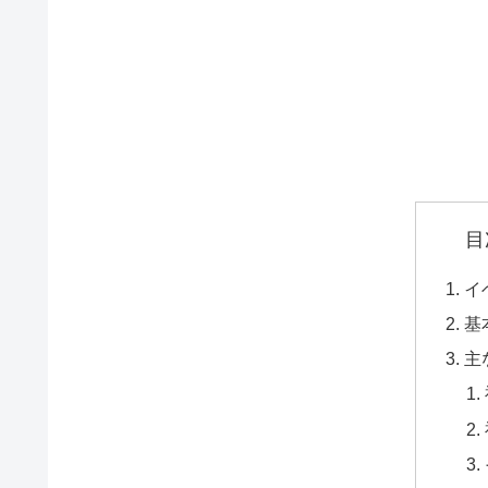
目
イ
基
主