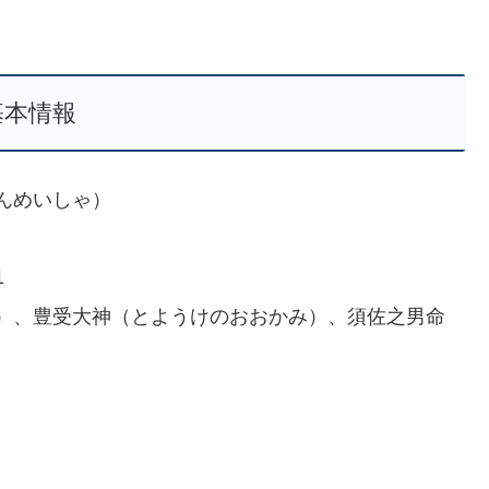
基本情報
んめいしゃ）
1
）、豊受大神（とようけのおおかみ）、須佐之男命