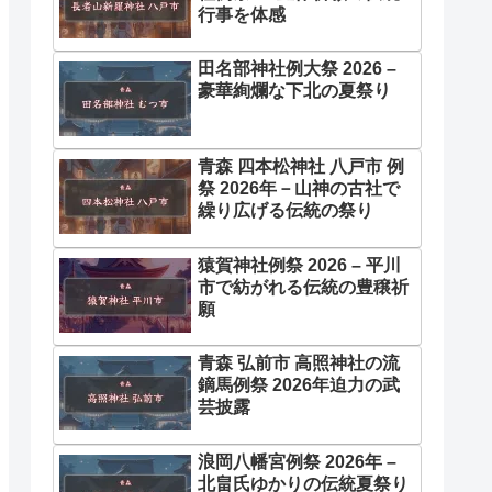
行事を体感
田名部神社例大祭 2026 –
豪華絢爛な下北の夏祭り
青森 四本松神社 八戸市 例
祭 2026年－山神の古社で
繰り広げる伝統の祭り
猿賀神社例祭 2026 – 平川
市で紡がれる伝統の豊穣祈
願
青森 弘前市 高照神社の流
鏑馬例祭 2026年迫力の武
芸披露
浪岡八幡宮例祭 2026年 –
北畠氏ゆかりの伝統夏祭り