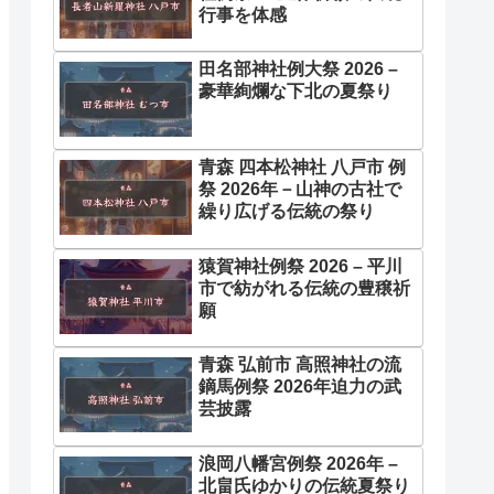
行事を体感
田名部神社例大祭 2026 –
豪華絢爛な下北の夏祭り
青森 四本松神社 八戸市 例
祭 2026年－山神の古社で
繰り広げる伝統の祭り
猿賀神社例祭 2026 – 平川
市で紡がれる伝統の豊穣祈
願
青森 弘前市 高照神社の流
鏑馬例祭 2026年迫力の武
芸披露
浪岡八幡宮例祭 2026年 –
北畠氏ゆかりの伝統夏祭り