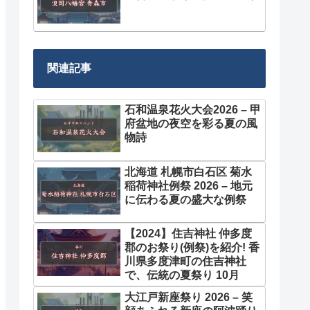
関連記事
石和温泉花火大会2026 – 甲
府盆地の夜空を彩る夏の風
物詩
北海道 札幌市白石区 菊水
稲荷神社例祭 2026 – 地元
に伝わる夏の盛大な例祭
【2024】住吉神社 仲多度
郡のお祭り(例祭)を紹介! 香
川県多度津町の住吉神社
で、伝統の夏祭り 10月
大江戸新座祭り 2026 – 笑