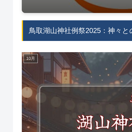
鳥取湖山神社例祭2025：神々
10月