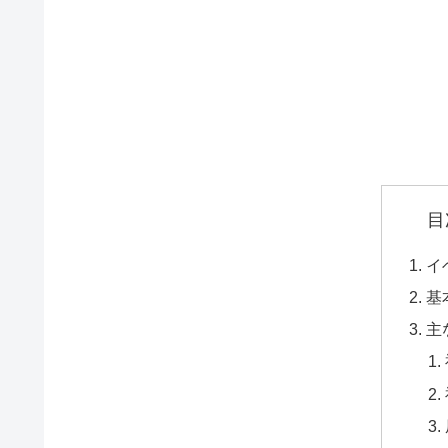
目
イ
基
主