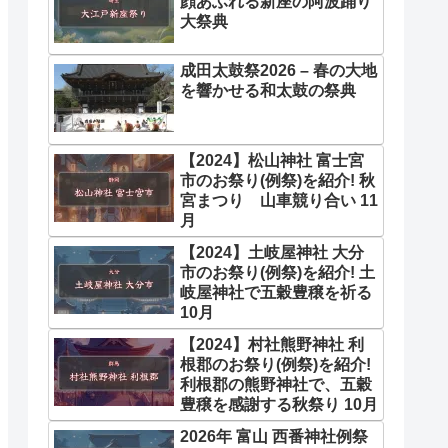
顔あふれる新座の阿波踊り
大祭典
成田太鼓祭2026 – 春の大地
を響かせる和太鼓の祭典
【2024】松山神社 富士宮
市のお祭り(例祭)を紹介! 秋
宮まつり 山車競り合い 11
月
【2024】土岐屋神社 大分
市のお祭り(例祭)を紹介! 土
岐屋神社で五穀豊穣を祈る
10月
【2024】村社熊野神社 利
根郡のお祭り(例祭)を紹介!
利根郡の熊野神社で、五穀
豊穣を感謝する秋祭り 10月
2026年 富山 西番神社例祭