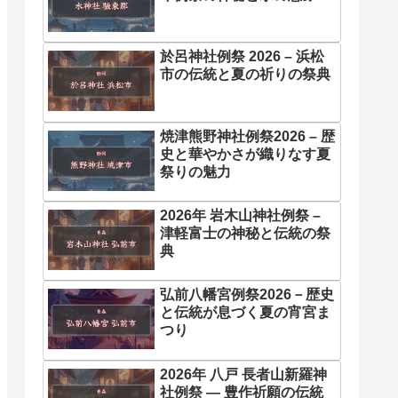
於呂神社例祭 2026 – 浜松
市の伝統と夏の祈りの祭典
焼津熊野神社例祭2026 – 歴
史と華やかさが織りなす夏
祭りの魅力
2026年 岩木山神社例祭 –
津軽富士の神秘と伝統の祭
典
弘前八幡宮例祭2026－歴史
と伝統が息づく夏の宵宮ま
つり
2026年 八戸 長者山新羅神
社例祭 ― 豊作祈願の伝統