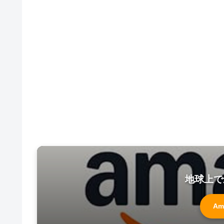
地球上で
Am