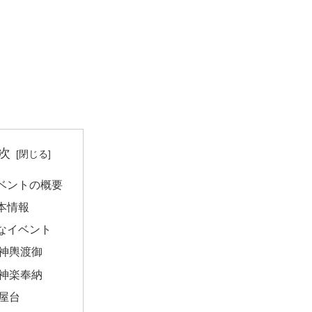
次
ベントの概要
本情報
なイベント
神輿渡御
神楽奉納
屋台