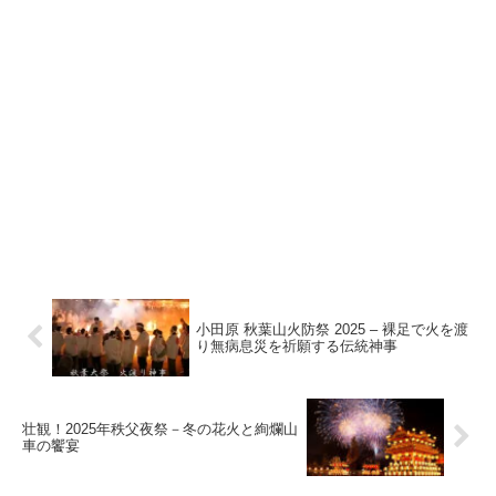
小田原 秋葉山火防祭 2025 – 裸足で火を渡
り無病息災を祈願する伝統神事
壮観！2025年秩父夜祭－冬の花火と絢爛山
車の饗宴