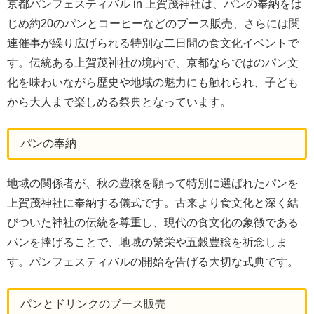
京都パンフェスティバル in 上賀茂神社は、パンの奉納をは
じめ約20のパンとコーヒーなどのブース販売、さらには関
連催事が繰り広げられる特別な二日間の食文化イベントで
す。伝統ある上賀茂神社の境内で、京都ならではのパン文
化を味わいながら歴史や地域の魅力にも触れられ、子ども
から大人まで楽しめる祭典となっています。
パンの奉納
地域の関係者が、秋の豊穣を願って特別に選ばれたパンを
上賀茂神社に奉納する儀式です。古来より食文化と深く結
びついた神社の伝統を尊重し、現代の食文化の象徴である
パンを捧げることで、地域の繁栄や五穀豊穣を祈念しま
す。パンフェスティバルの開始を告げる大切な式典です。
パンとドリンクのブース販売