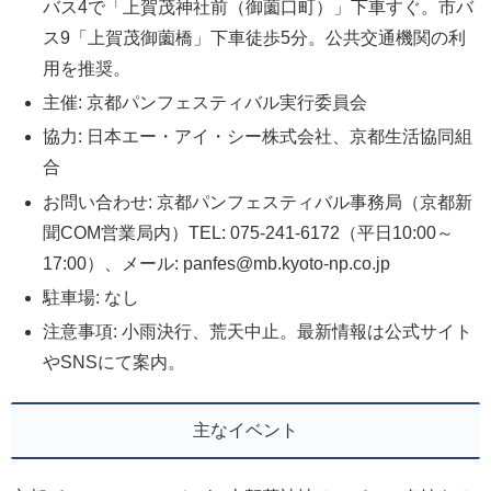
バス4で「上賀茂神社前（御薗口町）」下車すぐ。市バ
ス9「上賀茂御薗橋」下車徒歩5分。公共交通機関の利
用を推奨。
主催: 京都パンフェスティバル実行委員会
協力: 日本エー・アイ・シー株式会社、京都生活協同組
合
お問い合わせ: 京都パンフェスティバル事務局（京都新
聞COM営業局内）TEL: 075-241-6172（平日10:00～
17:00）、メール: panfes@mb.kyoto-np.co.jp
駐車場: なし
注意事項: 小雨決行、荒天中止。最新情報は公式サイト
やSNSにて案内。
主なイベント