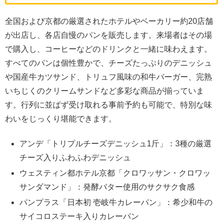
全国および京都の厳選されたホテルやベーカリー約20店舗
が出店し、各店自慢のパンを販売します。来場者はその場
で購入し、コーヒーなどのドリンクと一緒に味わえます。
すべてのパンは個性豊かで、チーズたっぷりのデニッシュ
や国産牛カツサンド、トリュフ風味の和牛バーガー、完熟
いちじくのクリームサンドなど多彩な商品が揃っていま
す。行列に並ばず受け取れる事前予約も可能で、特別な味
わいをじっくり堪能できます。
アンデ「トリプルチーズデニッシュ1斤」：3種の厳選
チーズ入りふわふわデニッシュ
ウェスティン都ホテル京都「クロワッサン・クロワッ
サンダマンド」：発酵バター使用のサクサク食感
パンプラス「日本初 壱岐牛カレーパン」：希少和牛の
サイコロステーキ入りカレーパン