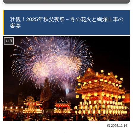
壮観！2025年秩父夜祭－冬の花火と絢爛山車の
饗宴
12月
2025.11.14