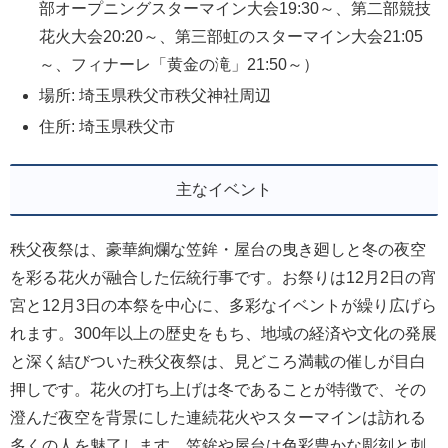
部オープニングスターマイン大会19:30～、第二部競技
花火大会20:20～、第三部虹のスターマイン大会21:05
～、フィナーレ「黄金の滝」21:50～）
場所: 埼玉県秩父市秩父神社周辺
住所: 埼玉県秩父市
主なイベント
秩父夜祭は、豪華絢爛な笠鉾・屋台の曳き廻しと冬の夜空
を彩る花火が融合した伝統行事です。お祭りは12月2日の宵
宮と12月3日の本祭を中心に、多彩なイベントが繰り広げら
れます。300年以上の歴史をもち、地域の経済や文化の発展
と深く結びついた秩父夜祭は、見どころ満載の催しが目白
押しです。花火の打ち上げは冬であることが特徴で、その
澄んだ夜空を背景にした連続花火やスターマインは訪れる
多くの人を魅了します。笠鉾や屋台は色彩豊かな彫刻と刺