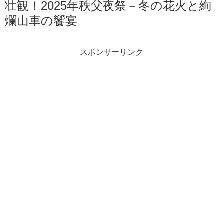
壮観！2025年秩父夜祭－冬の花火と絢
爛山車の饗宴
スポンサーリンク