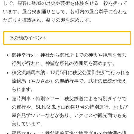
しで、観客に地域の歴史や芸術を体験させる一役を担って
います。屋台曳き踊りとして、各町内の屋台囃子に合わせ
た踊りも披露され、祭りの趣を深めます。
その他のイベント
御神幸行列：神社から御旅所までの神輿や神馬を含む
行列が行われ、神聖な祭礼の雰囲気を高めます。
秩父流鏑馬奉納：12月5日に秩父公園御旅所で行われる
流鏑馬（やぶさめ）の奉納行事で、武術の伝統が伝え
られます。
臨時列車・特別ツアー：秩父鉄道による特別ダイヤで
の運行や、SL秩父曳き山夜祭り号の特別運行、および
屋台見学ツアーなどがあり、アクセスや観光面でも充
実しています。
夜祭マルシェ：秩父駅前広場で地元グルメや地酒の販