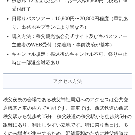
桟敷席（2階立ち見席）：お一人様8,800円（税込）※
受付終了
日帰りバスツアー：10,800円〜20,800円程度（早割あ
り、出発地やプランにより異なる）
購入方法：秩父観光協会公式サイト及び各バスツアー
主催者のWEB受付（先着順・事前決済が基本）
キャンセル規定：振込後のキャンセル不可、祭り中止
時は一部返金対応あり
アクセス方法
秩父夜祭の会場である秩父神社周辺へのアクセスは公共交
通機関と車の両方で可能です。電車では、西武鉄道の西武
秩父駅から徒歩約15分、秩父鉄道の秩父駅から徒歩約5分の
距離にあり、利用しやすい立地です。特に祭り当日は、多
くの来場者が集中するため、混雑緩和のために秩父鉄道は