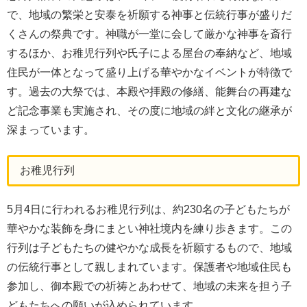
で、地域の繁栄と安泰を祈願する神事と伝統行事が盛りだ
くさんの祭典です。神職が一堂に会して厳かな神事を斎行
するほか、お稚児行列や氏子による屋台の奉納など、地域
住民が一体となって盛り上げる華やかなイベントが特徴で
す。過去の大祭では、本殿や拝殿の修繕、能舞台の再建な
ど記念事業も実施され、その度に地域の絆と文化の継承が
深まっています。
お稚児行列
5月4日に行われるお稚児行列は、約230名の子どもたちが
華やかな装飾を身にまとい神社境内を練り歩きます。この
行列は子どもたちの健やかな成長を祈願するもので、地域
の伝統行事として親しまれています。保護者や地域住民も
参加し、御本殿での祈祷とあわせて、地域の未来を担う子
どもたちへの願いが込められています。