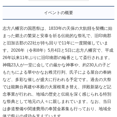
イベントの概要
志方八幡宮の国恩祭は、1833年の天保の大飢饉を契機に始
まった郷土の繁栄と安泰を祈る伝統的な祭礼で、旧印南郡
と旧加古郡の22社が持ち回りで11年に一度開催していま
す。2026年（令和8年）5月4日と5日に志方八幡宮で、平成
26年以来11年ぶりに旧印南郡の輪番として斎行されます。
神職23人が一堂に会しての厳かな神事や、約230人の子ど
もたちによる華やかなお稚児行列、氏子による屋台の奉納
など、多彩な催しが盛大に行われる予定です。過去の大祭
では能舞台再建や本殿の大屋根葺き替え、拝殿新築など記
念事業が行われ、地域の歴史と伝統を深く感じられる特別
な祭典として地元の人々に親しまれています。なお、当日
は参道整備や関連費用の奉賛金募集も行っており、地域全
体で祭りの成功を支えています。