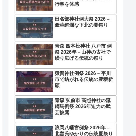
行事を体感
田名部神社例大祭 2026 –
豪華絢爛な下北の夏祭り
青森 四本松神社 八戸市 例
祭 2026年－山神の古社で
繰り広げる伝統の祭り
猿賀神社例祭 2026 – 平川
市で紡がれる伝統の豊穣祈
願
青森 弘前市 高照神社の流
鏑馬例祭 2026年迫力の武
芸披露
浪岡八幡宮例祭 2026年 –
北畠氏ゆかりの伝統夏祭り