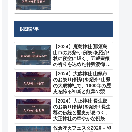
関連記事
【2024】鹿島神社 那須烏
山市のお祭り(例祭)を紹介!
秋の夜空に輝く、五穀豊穣
の祈りを込めた神輿渡御 9
月
【2024】大歳神社 山県市
のお祭り(例祭)を紹介! 山県
の大歳神社で、1000年の歴
史を誇る神楽と紅葉の競演
10月
【2024】大正神社 長生郡
のお祭り(例祭)を紹介! 長生
郡の伝統と歴史が息づく、
大正神社の華やかな例祭 10
月
佐倉花火フェスタ2026 – 印