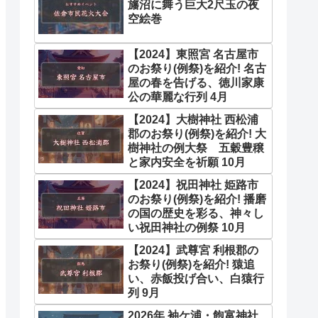
旛沼に舞う巨大2尺玉の夜
空絵巻
【2024】東照宮 名古屋市
のお祭り(例祭)を紹介! 名古
屋の春を告げる、徳川家康
公の華麗な行列 4月
【2024】大樹神社 西松浦
郡のお祭り(例祭)を紹介! 大
樹神社の例大祭 五穀豊穣
と家内安全を祈願 10月
【2024】祝田神社 姫路市
のお祭り(例祭)を紹介! 播磨
の国の歴史を彩る、神々し
い祝田神社の例祭 10月
【2024】武尊宮 利根郡の
お祭り(例祭)を紹介! 猿追
い、赤飯投げ合い、白猿行
列 9月
2026年 袖ケ浦・飽富神社