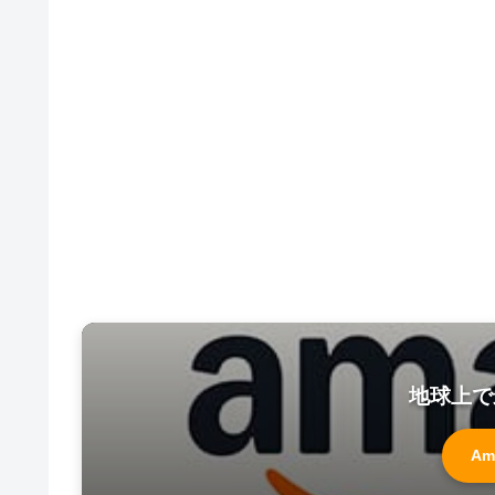
地球上で
Am