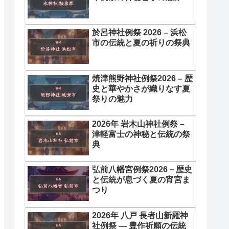
於呂神社例祭 2026 – 浜松
市の伝統と夏の祈りの祭典
焼津熊野神社例祭2026 – 歴
史と華やかさが織りなす夏
祭りの魅力
2026年 岩木山神社例祭 –
津軽富士の神秘と伝統の祭
典
弘前八幡宮例祭2026－歴史
と伝統が息づく夏の宵宮ま
つり
2026年 八戸 長者山新羅神
社例祭 ― 豊作祈願の伝統