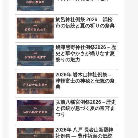
於呂神社例祭 2026 – 浜松
市の伝統と夏の祈りの祭典
焼津熊野神社例祭2026 – 歴
史と華やかさが織りなす夏
祭りの魅力
2026年 岩木山神社例祭 –
津軽富士の神秘と伝統の祭
典
弘前八幡宮例祭2026－歴史
と伝統が息づく夏の宵宮ま
つり
2026年 八戸 長者山新羅神
社例祭 ― 豊作祈願の伝統