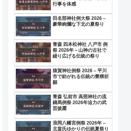
行事を体感
田名部神社例大祭 2026 –
豪華絢爛な下北の夏祭り
青森 四本松神社 八戸市 例
祭 2026年－山神の古社で
繰り広げる伝統の祭り
猿賀神社例祭 2026 – 平川
市で紡がれる伝統の豊穣祈
願
青森 弘前市 高照神社の流
鏑馬例祭 2026年迫力の武
芸披露
浪岡八幡宮例祭 2026年 –
北畠氏ゆかりの伝統夏祭り