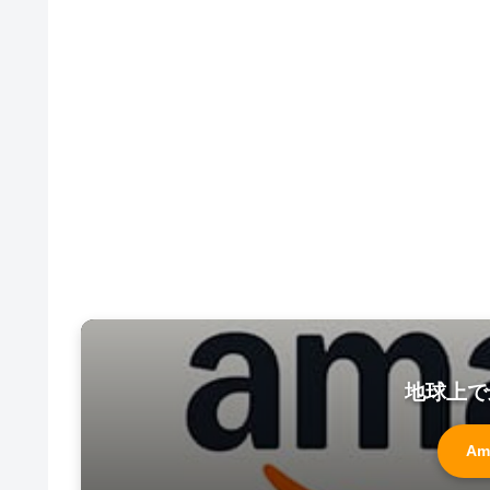
地球上で
Am