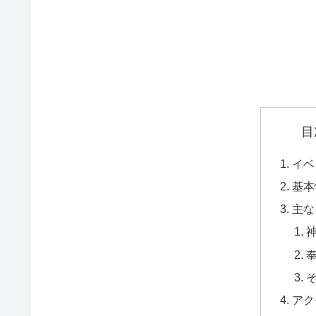
目
イベ
基本
主な
アク