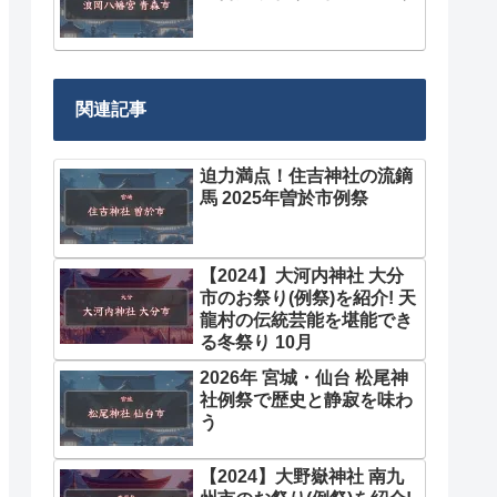
関連記事
迫力満点！住吉神社の流鏑
馬 2025年曽於市例祭
【2024】大河内神社 大分
市のお祭り(例祭)を紹介! 天
龍村の伝統芸能を堪能でき
る冬祭り 10月
2026年 宮城・仙台 松尾神
社例祭で歴史と静寂を味わ
う
【2024】大野嶽神社 南九