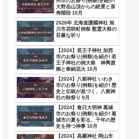
州市のお祭り(例祭)を紹介!
大野岳山頂からの絶景と茶
寿階段 10月
2026年 北海道護國神社 旭
川市花咲町例祭 慰霊大祭の
荘厳な祈り
【2024】若王子神社 加西
市のお祭り(例祭)を紹介! 若
王子神社の例大祭 神輿渡
御と奉納花火 10月
【2024】八剱神社 いわき
市のお祭り(例祭)を紹介! 歴
史と伝統が息づく、八剱神
社の秋祭り 9月
【2024】春日大明神 葛城
市のお祭り(例祭)を紹介! 葛
城市の夏を彩る、千年の歴
史を持つ神事 10月
【2024】高藏神社 岡山市