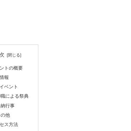
次
ントの概要
情報
イベント
神職による祭典
奉納行事
その他
セス方法