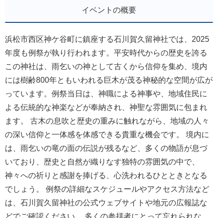
イベントの概要
浜松市西区神ケ谷町に鎮座する石川賀久留神社では、2025
年度も例祭が執り行われます。平安時代からの歴史を誇る
この神社は、雨乞いの神として古くから信仰を集め、境内
には樹齢800年ともいわれる巨木が茂る神秘的な空間が広が
っています。例祭当日は、神職による神事や、地域住民に
よる伝統的な神楽などが奉納され、神聖な雰囲気に包まれ
ます。 古木の息吹と歴史の重みに触れながら、地域の人々
の深い信仰と一体感を体感できる貴重な機会です。 境内に
は、雨乞いの竜の面の伝説が残るなど、多くの物語が息づ
いており、歴史と自然が織りなす独特の雰囲気の中で、
神々への祈りと感謝を捧げる、心洗われるひとときとなる
でしょう。 例祭の詳細なスケジュールやアクセス方法など
は、石川賀久留神社の公式ウェブサイトや地元の広報誌な
どでご確認ください。 多くの参拝者にとって忘れられな