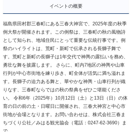
イベントの概要
福島県田村郡三春町にある三春大神宮で、2025年度の秋季
例大祭が開催されます。この例祭は、三春町の秋の風物詩
として知られ、地域住民にとって重要な伝統行事です。例
祭のハイライトは、荒町・新町で伝承される長獅子舞で
す。荒町と新町の長獅子は1年交代で神輿の露払いを務め、
勇壮な舞を披露します。 さらに、町内7地区の神輿や山車
行列が中心市街地を練り歩き、町全体が活気に満ち溢れま
す。長獅子の迫力ある舞と、華やかな神輿・山車行列が織
りなす、三春町ならではの秋の祭典をぜひご堪能くださ
い。 令和6年（2025年）10月12日（土）と13日（日）の体
育の日の前の土・日曜日に開催され、三春大神宮と中心市
街地が会場となります。お問い合わせは、株式会社三春ま
ちづくり公社／みはる観光協会（電話：0247-62-3690）ま
で。