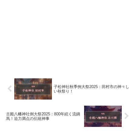
子松神社秋季例大祭2025：田村市の神々し
い秋祭り！
古殿八幡神社例大祭2025：800年続く流鏑
馬！迫力満点の伝統神事