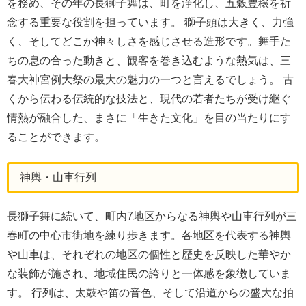
を務め、その年の長獅子舞は、町を浄化し、五穀豊穣を祈
念する重要な役割を担っています。 獅子頭は大きく、力強
く、そしてどこか神々しさを感じさせる造形です。舞手た
ちの息の合った動きと、観客を巻き込むような熱気は、三
春大神宮例大祭の最大の魅力の一つと言えるでしょう。 古
くから伝わる伝統的な技法と、現代の若者たちが受け継ぐ
情熱が融合した、まさに「生きた文化」を目の当たりにす
ることができます。
神輿・山車行列
長獅子舞に続いて、町内7地区からなる神輿や山車行列が三
春町の中心市街地を練り歩きます。各地区を代表する神輿
や山車は、それぞれの地区の個性と歴史を反映した華やか
な装飾が施され、地域住民の誇りと一体感を象徴していま
す。 行列は、太鼓や笛の音色、そして沿道からの盛大な拍