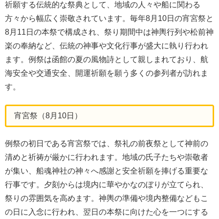
祈願する伝統的な祭典として、地域の人々や船に関わる
方々から幅広く崇敬されています。毎年8月10日の宵宮祭と
8月11日の本祭で構成され、祭り期間中は神輿行列や松前神
楽の奉納など、伝統の神事や文化行事が盛大に執り行われ
ます。例祭は函館の夏の風物詩として親しまれており、航
海安全や交通安全、開運祈願を願う多くの参列者が訪れま
す。
宵宮祭（8月10日）
例祭の初日である宵宮祭では、祭礼の前夜祭として神前の
清めと祈祷が厳かに行われます。地域の氏子たちや崇敬者
が集い、船魂神社の神々へ感謝と安全祈願を捧げる重要な
行事です。夕刻からは境内に華やかなのぼりが立てられ、
祭りの雰囲気を高めます。神輿の準備や境内整備などもこ
の日に入念に行われ、翌日の本祭に向けた心を一つにする